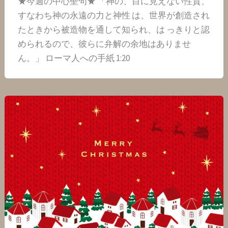
★今週の中心聖句★ 「神の、目に見えない性質、
すなわち神の永遠の力と神性 は、世界が創造され
たときから被造物を通して知られ、は っきりと認
められるので、彼らに弁解の余地はありませ
ん。」 ローマ人への手紙 1:20