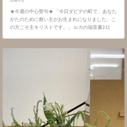
お知らせ
★今週の中心聖句★ 「今日ダビデの町で、あなた
がたのために救い主がお生まれになりました。こ
の方こそ主キリストです。」 ルカの福音書2:11