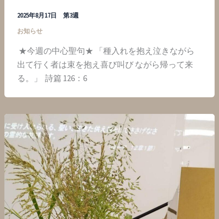
2025年8月17日 第3週
お知らせ
★今週の中心聖句★ 「種入れを抱え泣きながら
出て行く者は束を抱え喜び叫び ながら帰って来
る。」 詩篇 126：6