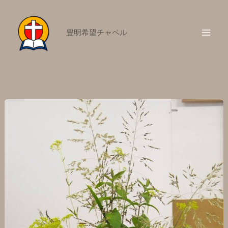
内
容
豊明希望チャペル
を
ス
キ
ッ
プ