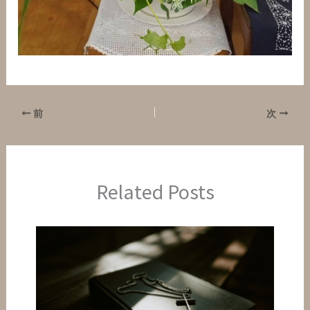
前
次
Related Posts