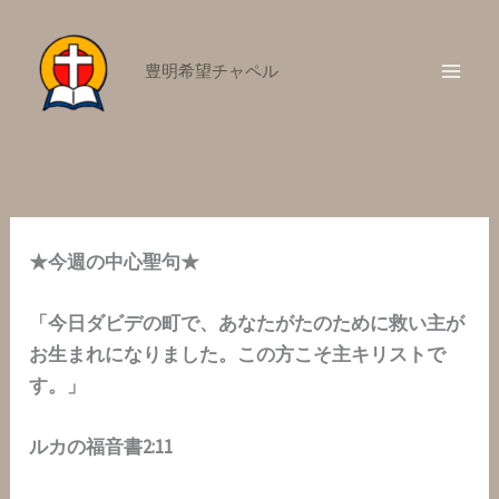
内
容
豊明希望チャペル
を
ス
キ
ッ
プ
★今週の中心聖句★
「今日ダビデの町で、あなたがたのために救い主が
お生まれになりました。この方こそ主キリストで
す。」
ルカの福音書2:11