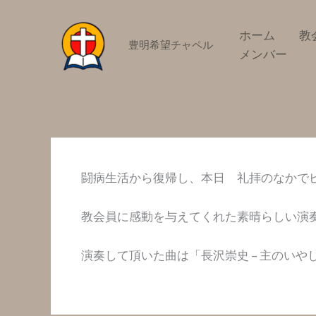
内
容
ホーム
教
豊明希望チャペル
を
メンバー
ス
キ
ッ
プ
闘病生活から復帰し、本日 礼拝のなかで
教会員に感動を与えてくれた素晴らしい演
演奏して頂いた曲は「長沢崇史 – 主のいや