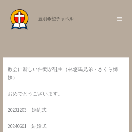
内
容
豊明希望チャペル
を
ス
キ
ッ
プ
教会に新しい仲間が誕生（林悠馬兄弟・さくら姉
妹）
おめでとうございます。
20231203 婚約式
20240601 結婚式