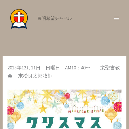
内
容
豊明希望チャペル
を
ス
キ
ッ
プ
2025年12月21日 日曜日 AM10：40〜 栄聖書教
会 末松良太郎牧師