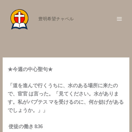
内
容
豊明希望チャペル
を
ス
キ
ッ
プ
★今週の中心聖句★
「道を進んで行くうちに、水のある場所に来たの
で、宦官
は言った。「見てください。水がありま
す。私がバプテス
マを受けるのに、何か妨げがある
でしょうか。」」
使徒の働き
8:36