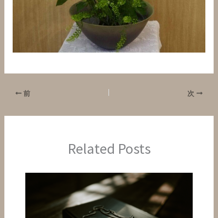
前
次
Related Posts