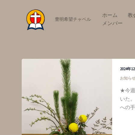
内
容
ホーム
教
豊明希望チャペル
を
メンバー
ス
キ
ッ
プ
2024年
お知ら
★今
いた。
への手紙