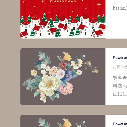
https:
Flower a
お知ら
豊明
料費お
由に
Flower a