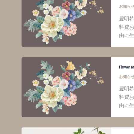
お知ら
豊明
料費お
由に
Flower a
お知ら
豊明
料費お
由に