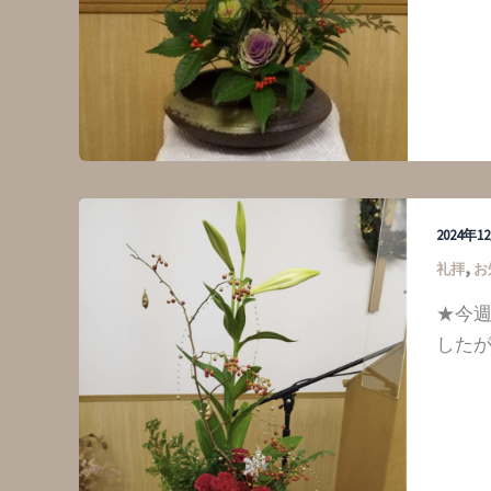
2024年
,
礼拝
お
★今
したが