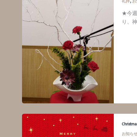
,
礼拝
お
★今
り、神
Christm
お知ら