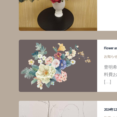
Flower a
お知ら
豊明
料費お
[…]
2024年