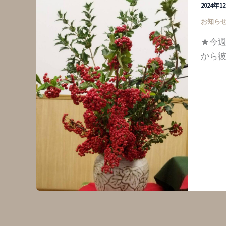
2024年
お知ら
★今週
から彼