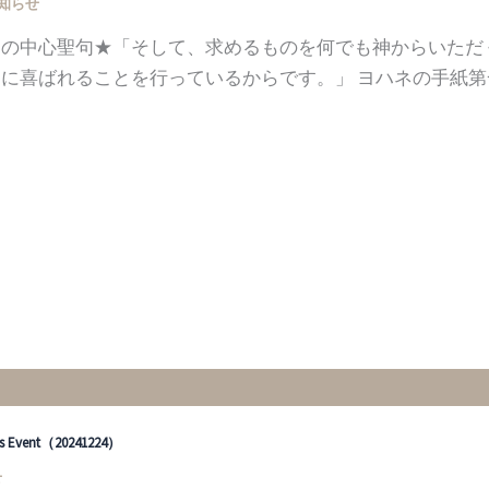
知らせ
週の中心聖句★「そして、求めるものを何でも神からいただ
に喜ばれることを行っているからです。」 ヨハネの手紙第一3
as Event（20241224）
せ