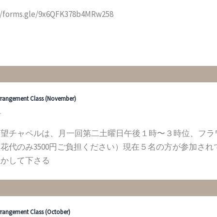
//forms.gle/9x6QFK378b4MRw258
rrangement Class (November)
せ
希望チャペルは、月一回第二土曜日午後１時〜３時位、フラ
花代のみ3500円ご負担ください）現在５名の方が参加さ
生かして下さる
rrangement Class (October)