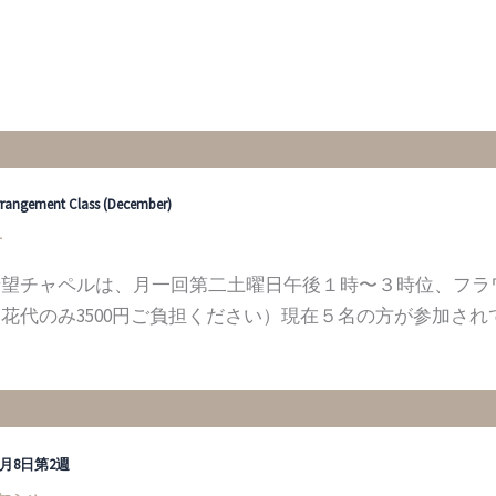
rrangement Class (December)
せ
希望チャペルは、月一回第二土曜日午後１時〜３時位、フラ
花代のみ3500円ご負担ください）現在５名の方が参加さ
12月8日第2週