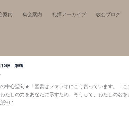
会案内
集会案内
礼拝アーカイブ
教会ブログ
12月29日 第5週
せ
週の中心聖句★「聖書はファラオにこう言っています。「こ
わたしの力をあなたに示すため、そうして、わたしの名を
9:17