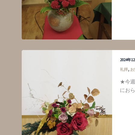
2024年
,
礼拝
お
★今
におら