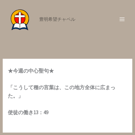
内
容
豊明希望チャペル
を
ス
キ
ッ
プ
★今週の中心聖句★
「こうして種の言葉は、この地方全体に広まっ
た。」
使徒の働き13：49